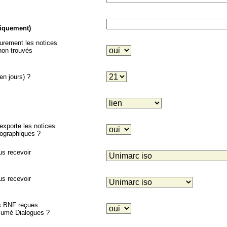
niquement)
eurement les notices
on trouvés
en jours) ?
porte les notices
liographiques ?
us recevoir
us recevoir
es BNF reçues
ésumé Dialogues ?