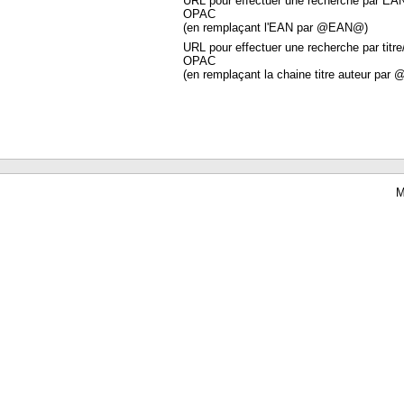
URL pour effectuer une recherche par EA
OPAC
(en remplaçant l'EAN par @EAN@)
URL pour effectuer une recherche par titre
OPAC
(en remplaçant la chaine titre auteur par 
M
Waterbear : le premier logiciel de bibliothèque (SIGB) gratuit accessible en li