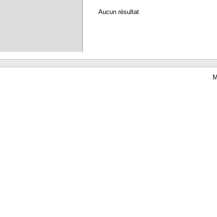
Aucun résultat
M
Waterbear : le premier logiciel de bibliothèque (SIGB) gratuit accessible en li