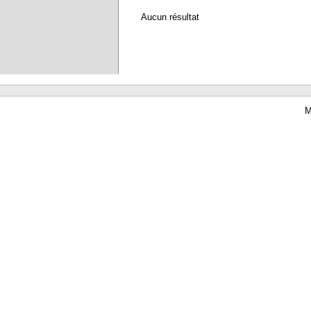
Aucun résultat
M
Waterbear : le premier logiciel de bibliothèque (SIGB) gratuit accessible en li