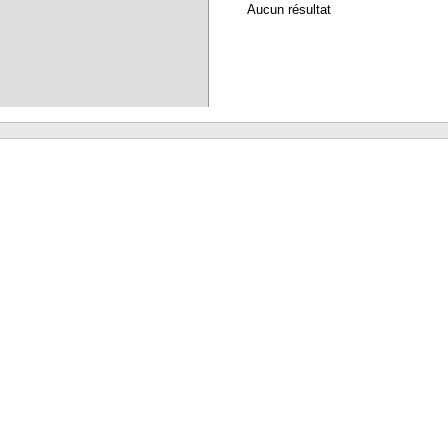
Aucun résultat
Waterbear : le premier logiciel de bibliothèque (SIGB) gratuit accessible en li