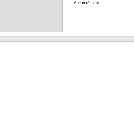
Aucun résultat
Waterbear : le premier logiciel de bibliothèque (SIGB) gratuit accessible en li