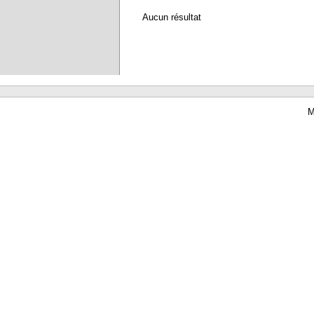
Aucun résultat
M
Waterbear : le premier logiciel de bibliothèque (SIGB) gratuit accessible en li