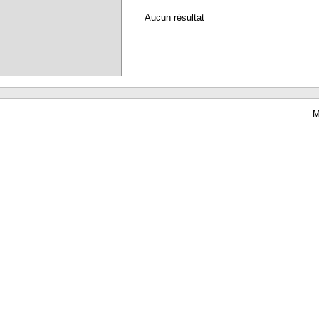
Aucun résultat
M
Waterbear : le premier logiciel de bibliothèque (SIGB) gratuit accessible en li